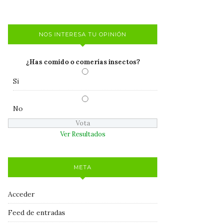
NOS INTERESA TU OPINIÓN
¿Has comido o comerías insectos?
Si
No
Ver Resultados
META
Acceder
Feed de entradas