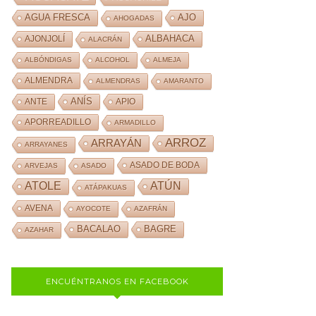
AJO
AGUA FRESCA
AHOGADAS
ALBAHACA
AJONJOLÍ
ALACRÁN
ALBÓNDIGAS
ALCOHOL
ALMEJA
ALMENDRA
ALMENDRAS
AMARANTO
ANÍS
ANTE
APIO
APORREADILLO
ARMADILLO
ARROZ
ARRAYÁN
ARRAYANES
ASADO DE BODA
ARVEJAS
ASADO
ATOLE
ATÚN
ATÁPAKUAS
AVENA
AYOCOTE
AZAFRÁN
BACALAO
BAGRE
AZAHAR
ENCUÉNTRANOS EN FACEBOOK