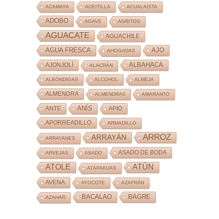
ACAMAYA
ACEITILLA
ACUALAISTA
ADOBO
AGAVE
AGRITOS
AGUACATE
AGUACHILE
AJO
AGUA FRESCA
AHOGADAS
ALBAHACA
AJONJOLÍ
ALACRÁN
ALBÓNDIGAS
ALCOHOL
ALMEJA
ALMENDRA
ALMENDRAS
AMARANTO
ANÍS
ANTE
APIO
APORREADILLO
ARMADILLO
ARROZ
ARRAYÁN
ARRAYANES
ASADO DE BODA
ARVEJAS
ASADO
ATOLE
ATÚN
ATÁPAKUAS
AVENA
AYOCOTE
AZAFRÁN
BACALAO
BAGRE
AZAHAR