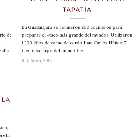
TAPATÍA
En Guadalajara se reunieron 200 cocineros para
rie de
preparar el «taco más grande del mundo». Utilizaron
a
1,200 kilos de carne de cerdo Juan Carlos Núñez El
rafía
taco más largo del mundo fue…
19 febrero, 2015
ILA
ico,
eceta