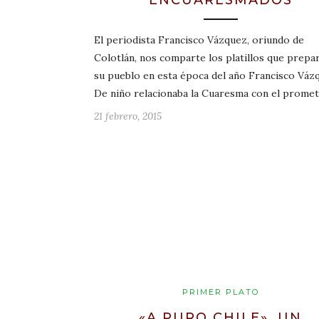
El periodista Francisco Vázquez, oriundo de
Colotlán, nos comparte los platillos que prepa
su pueblo en esta época del año Francisco Váz
De niño relacionaba la Cuaresma con el prome
21 febrero, 2015
PRIMER PLATO
«A PURO CHILE», UN