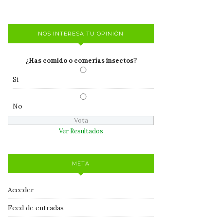
NOS INTERESA TU OPINIÓN
¿Has comido o comerías insectos?
Si
No
Ver Resultados
META
Acceder
Feed de entradas