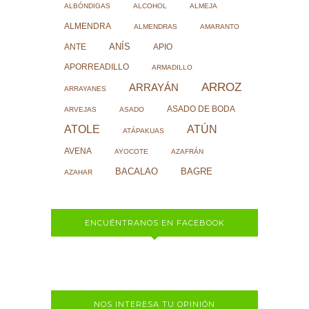
ALBÓNDIGAS
ALCOHOL
ALMEJA
ALMENDRA
ALMENDRAS
AMARANTO
ANÍS
ANTE
APIO
APORREADILLO
ARMADILLO
ARROZ
ARRAYÁN
ARRAYANES
ASADO DE BODA
ARVEJAS
ASADO
ATOLE
ATÚN
ATÁPAKUAS
AVENA
AYOCOTE
AZAFRÁN
BACALAO
BAGRE
AZAHAR
ENCUÉNTRANOS EN FACEBOOK
NOS INTERESA TU OPINIÓN