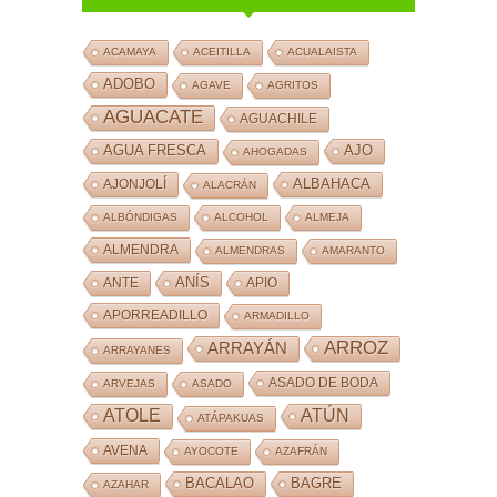
ACAMAYA
ACEITILLA
ACUALAISTA
ADOBO
AGAVE
AGRITOS
AGUACATE
AGUACHILE
AJO
AGUA FRESCA
AHOGADAS
ALBAHACA
AJONJOLÍ
ALACRÁN
ALBÓNDIGAS
ALCOHOL
ALMEJA
ALMENDRA
ALMENDRAS
AMARANTO
ANÍS
ANTE
APIO
APORREADILLO
ARMADILLO
ARROZ
ARRAYÁN
ARRAYANES
ASADO DE BODA
ARVEJAS
ASADO
ATOLE
ATÚN
ATÁPAKUAS
AVENA
AYOCOTE
AZAFRÁN
BACALAO
BAGRE
AZAHAR