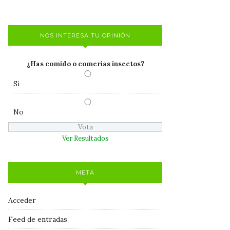
NOS INTERESA TU OPINIÓN
¿Has comido o comerías insectos?
Si
No
Ver Resultados
META
Acceder
Feed de entradas