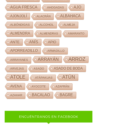
AJO
AGUA FRESCA
AHOGADAS
ALBAHACA
AJONJOLÍ
ALACRÁN
ALBÓNDIGAS
ALCOHOL
ALMEJA
ALMENDRA
ALMENDRAS
AMARANTO
ANÍS
ANTE
APIO
APORREADILLO
ARMADILLO
ARROZ
ARRAYÁN
ARRAYANES
ASADO DE BODA
ARVEJAS
ASADO
ATOLE
ATÚN
ATÁPAKUAS
AVENA
AYOCOTE
AZAFRÁN
BACALAO
BAGRE
AZAHAR
ENCUÉNTRANOS EN FACEBOOK