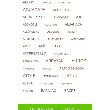
ADOBO
AGAVE
AGRITOS
AGUACATE
AGUACHILE
AJO
AGUA FRESCA
AHOGADAS
ALBAHACA
AJONJOLÍ
ALACRÁN
ALBÓNDIGAS
ALCOHOL
ALMEJA
ALMENDRA
ALMENDRAS
AMARANTO
ANÍS
ANTE
APIO
APORREADILLO
ARMADILLO
ARROZ
ARRAYÁN
ARRAYANES
ASADO DE BODA
ARVEJAS
ASADO
ATOLE
ATÚN
ATÁPAKUAS
AVENA
AYOCOTE
AZAFRÁN
BACALAO
BAGRE
AZAHAR
ENCUÉNTRANOS EN FACEBOOK