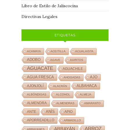
Libro de Estilo de Jaliscocina
Directivas Legales
ETIQUETAS
ACAMAYA
ACEITILLA
ACUALAISTA
ADOBO
AGAVE
AGRITOS
AGUACATE
AGUACHILE
AJO
AGUA FRESCA
AHOGADAS
ALBAHACA
AJONJOLÍ
ALACRÁN
ALBÓNDIGAS
ALCOHOL
ALMEJA
ALMENDRA
ALMENDRAS
AMARANTO
ANÍS
ANTE
APIO
APORREADILLO
ARMADILLO
ARROZ
ARRAYÁN
ARRAYANES