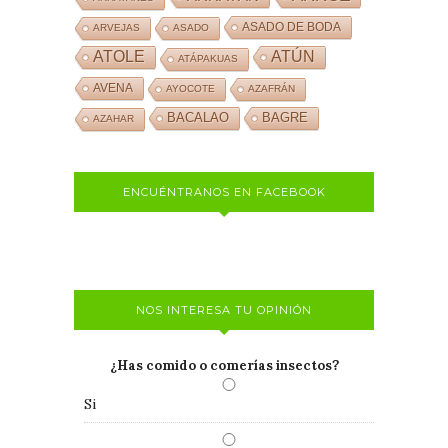
ASADO DE BODA
ARVEJAS
ASADO
ATOLE
ATÚN
ATÁPAKUAS
AVENA
AYOCOTE
AZAFRÁN
BACALAO
BAGRE
AZAHAR
ENCUÉNTRANOS EN FACEBOOK
NOS INTERESA TU OPINIÓN
¿Has comido o comerías insectos?
Si