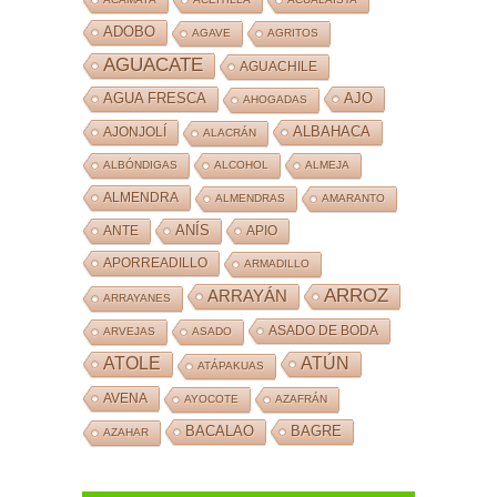
ADOBO
AGAVE
AGRITOS
AGUACATE
AGUACHILE
AJO
AGUA FRESCA
AHOGADAS
ALBAHACA
AJONJOLÍ
ALACRÁN
ALBÓNDIGAS
ALCOHOL
ALMEJA
ALMENDRA
ALMENDRAS
AMARANTO
ANÍS
ANTE
APIO
APORREADILLO
ARMADILLO
ARROZ
ARRAYÁN
ARRAYANES
ASADO DE BODA
ARVEJAS
ASADO
ATOLE
ATÚN
ATÁPAKUAS
AVENA
AYOCOTE
AZAFRÁN
BACALAO
BAGRE
AZAHAR