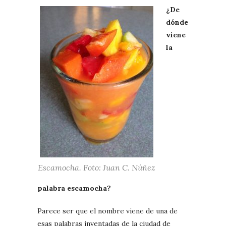
¿De
dónde
viene
la
Escamocha. Foto: Juan C. Núñez
palabra escamocha?
Parece ser que el nombre viene de una de
esas palabras inventadas de la ciudad de