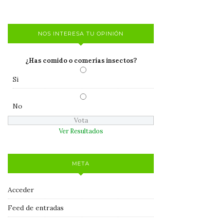
NOS INTERESA TU OPINIÓN
¿Has comido o comerías insectos?
Si
No
Ver Resultados
META
Acceder
Feed de entradas