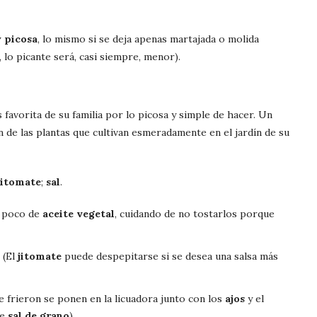
y picosa
, lo mismo si se deja apenas martajada o molida
, lo picante será, casi siempre, menor).
 favorita de su familia por lo picosa y simple de hacer. Un
n de las plantas que cultivan esmeradamente en el jardín de su
jitomate
;
sal
.
n poco de
aceite vegetal
, cuidando de no tostarlos porque
 (El
jitomate
puede despepitarse si se desea una salsa más
 frieron se ponen en la licuadora junto con los
ajos
y el
de
sal de grano
).