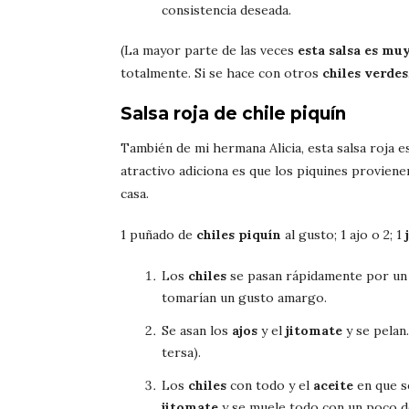
consistencia deseada.
(La mayor parte de las veces
esta salsa es mu
totalmente. Si se hace con otros
chiles verdes
Salsa roja de chile piquín
También de mi hermana Alicia, esta salsa roja es
atractivo adiciona es que los piquines proviene
casa.
1 puñado de
chiles piquín
al gusto; 1 ajo o 2; 1
Los
chiles
se pasan rápidamente por u
tomarían un gusto amargo.
Se asan los
ajos
y el
jitomate
y se pelan.
tersa).
Los
chiles
con todo y el
aceite
en que se
jitomate
y se muele todo con un poco 