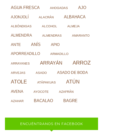
AJO
AGUA FRESCA
AHOGADAS
ALBAHACA
AJONJOLÍ
ALACRÁN
ALBÓNDIGAS
ALCOHOL
ALMEJA
ALMENDRA
ALMENDRAS
AMARANTO
ANÍS
ANTE
APIO
APORREADILLO
ARMADILLO
ARROZ
ARRAYÁN
ARRAYANES
ASADO DE BODA
ARVEJAS
ASADO
ATOLE
ATÚN
ATÁPAKUAS
AVENA
AYOCOTE
AZAFRÁN
BACALAO
BAGRE
AZAHAR
ENCUÉNTRANOS EN FACEBOOK