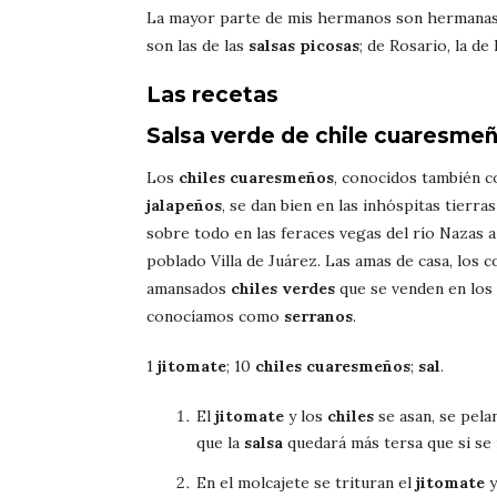
La mayor parte de mis hermanos son hermanas y 
son las de las
salsas picosas
; de Rosario, la de
Las recetas
Salsa verde de chile cuaresme
Los
chiles cuaresmeños
, conocidos también 
jalapeños
, se dan bien en las inhóspitas tierra
sobre todo en las feraces vegas del río Nazas a 
poblado Villa de Juárez. Las amas de casa, los 
amansados
chiles verdes
que se venden en los
conocíamos como
serranos
.
1
jitomate
; 10
chiles cuaresmeños
;
sal
.
El
jitomate
y los
chiles
se asan, se pelan
que la
salsa
quedará más tersa que si se 
En el molcajete se trituran el
jitomate
y