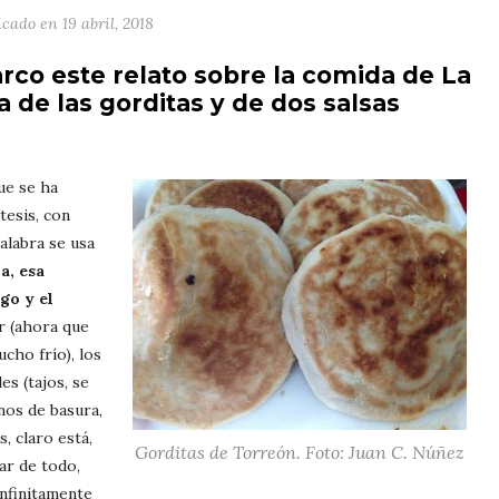
icado en
19 abril, 2018
arco este relato sobre la comida de La
 de las gorditas y de dos salsas
ue se ha
tesis, con
alabra se usa
a, esa
go y el
 (ahora que
ucho frío), los
es (tajos, se
enos de basura,
s, claro está,
Gorditas de Torreón. Foto: Juan C. Núñez
ar de todo,
infinitamente