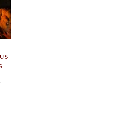
SUS
S
a
s