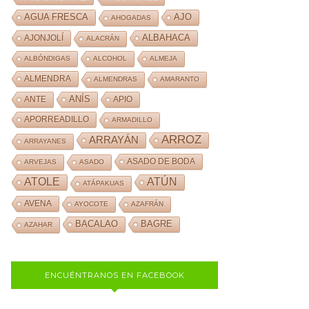
AJO
AGUA FRESCA
AHOGADAS
ALBAHACA
AJONJOLÍ
ALACRÁN
ALBÓNDIGAS
ALCOHOL
ALMEJA
ALMENDRA
ALMENDRAS
AMARANTO
ANÍS
ANTE
APIO
APORREADILLO
ARMADILLO
ARROZ
ARRAYÁN
ARRAYANES
ASADO DE BODA
ARVEJAS
ASADO
ATOLE
ATÚN
ATÁPAKUAS
AVENA
AYOCOTE
AZAFRÁN
BACALAO
BAGRE
AZAHAR
ENCUÉNTRANOS EN FACEBOOK