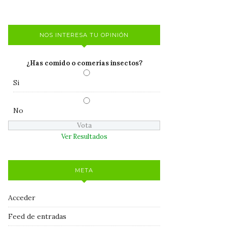
NOS INTERESA TU OPINIÓN
¿Has comido o comerías insectos?
Si
No
Ver Resultados
META
Acceder
Feed de entradas