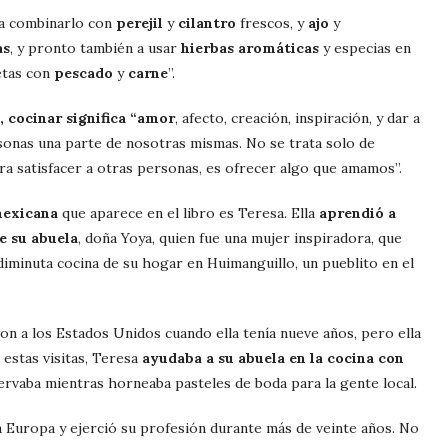
a combinarlo con
perejil
y
cilantro
frescos, y
ajo
y
as
, y pronto también a usar
hierbas aromáticas
y especias en
etas con
pescado
y
carne
”.
, cocinar significa “amor
, afecto, creación, inspiración, y dar a
sonas una parte de nosotras mismas. No se trata solo de
ra satisfacer a otras personas, es ofrecer algo que amamos”.
mexicana
que aparece en el libro es Teresa. Ella
aprendió a
e su abuela
, doña Yoya, quien fue una mujer inspiradora, que
diminuta cocina de su hogar en Huimanguillo, un pueblito en el
ron a los Estados Unidos cuando ella tenía nueve años, pero ella
estas visitas, Teresa
ayudaba a su abuela en la cocina con
servaba mientras horneaba pasteles de boda para la gente local.
 Europa y ejerció su profesión durante más de veinte años. No