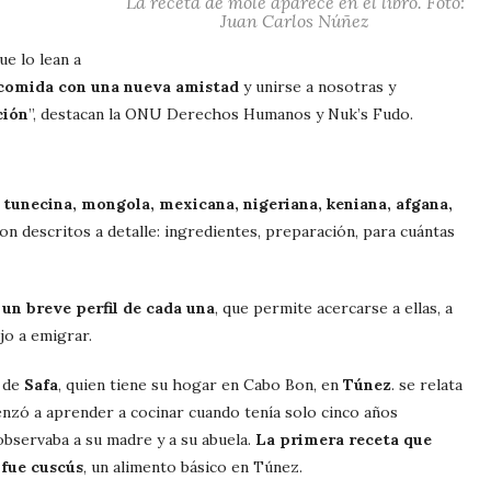
La receta de mole aparece en el libro. Foto:
Juan Carlos Núñez
ue lo lean a
comida con una nueva amistad
y unirse a nosotras y
ción
”, destacan la ONU Derechos Humanos y Nuk’s Fudo.
 tunecina, mongola, mexicana, nigeriana, keniana, afgana,
son descritos a detalle: ingredientes, preparación, para cuántas
 un breve perfil de cada una
, que permite acercarse a ellas, a
ujo a emigrar.
o de
Safa
, quien tiene su hogar en Cabo Bon, en
Túnez
. se relata
nzó a aprender a cocinar cuando tenía solo cinco años
observaba a su madre y a su abuela.
La primera receta que
 fue cuscús
, un alimento básico en Túnez.