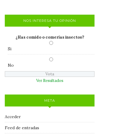
NOS INTERESA TU OPINIÓN
¿Has comido o comerías insectos?
Si
No
Ver Resultados
META
Acceder
Feed de entradas