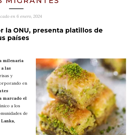
S MIGRANTES
icado en
6 enero, 2024
or la ONU, presenta platillos de
us países
a milenaria
 a las
risas y
corporando en
ntes
a marcado el
único a los
comunidades de
i Lanka,