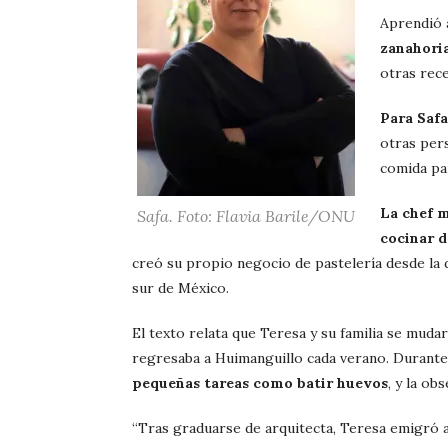
Aprendió 
zanahori
otras rec
Para Safa
otras per
comida pa
La chef 
Safa. Foto: Flavia Barile/ONU
cocinar d
creó su propio negocio de pastelería desde la 
sur de México.
El texto relata que Teresa y su familia se muda
regresaba a Huimanguillo cada verano. Durante 
pequeñas tareas como batir huevos
, y la ob
“Tras graduarse de arquitecta, Teresa emigró a