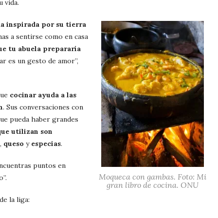
u vida.
a inspirada por su tierra
nas a sentirse como en casa
ue tu abuela prepararía
nar es un gesto de amor”,
que
cocinar ayuda a las
n
. Sus conversaciones con
que pueda haber grandes
que utilizan son
,
queso
y
especias
.
ncuentras puntos en
Moqueca con gambas. Foto: Mi
o”.
gran libro de cocina. ONU
e la liga: