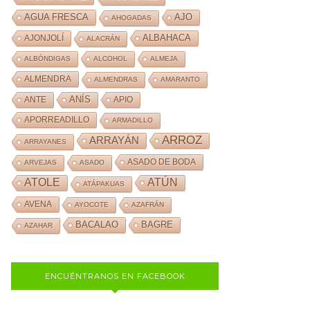
AJO
AGUA FRESCA
AHOGADAS
ALBAHACA
AJONJOLÍ
ALACRÁN
ALBÓNDIGAS
ALCOHOL
ALMEJA
ALMENDRA
ALMENDRAS
AMARANTO
ANÍS
ANTE
APIO
APORREADILLO
ARMADILLO
ARROZ
ARRAYÁN
ARRAYANES
ASADO DE BODA
ARVEJAS
ASADO
ATOLE
ATÚN
ATÁPAKUAS
AVENA
AYOCOTE
AZAFRÁN
BACALAO
BAGRE
AZAHAR
ENCUÉNTRANOS EN FACEBOOK