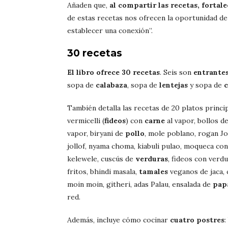
Añaden que,
al compartir las recetas, fortal
de estas recetas nos ofrecen la oportunidad de
establecer una conexión”.
30 recetas
El libro ofrece 30 recetas
. Seis son
entrantes
sopa de
calabaza
, sopa de
lentejas
y sopa de
También detalla las recetas de 20 platos princip
vermicelli (
fideos
) con
carne
al vapor, bollos de
vapor, biryani de
pollo
, mole poblano, rogan J
jollof, nyama choma, kiabuli pulao, moqueca co
kelewele, cuscús de
verduras
, fideos con verd
fritos, bhindi masala,
tamales
veganos de jaca, 
moin moin, githeri, adas Palau, ensalada de
pap
red.
Además, incluye cómo cocinar
cuatro postres
: