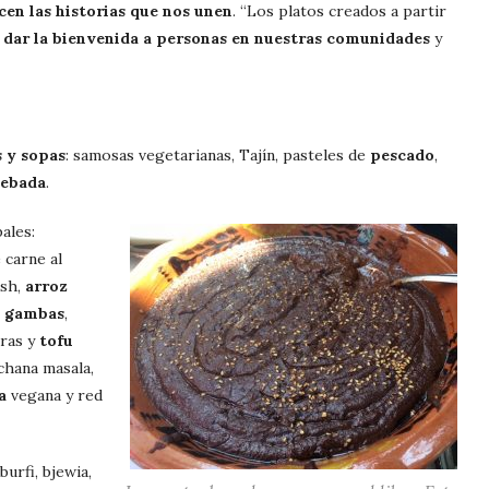
ecen las historias que nos unen
. “Los platos creados a partir
dar la bienvenida a personas
en nuestras comunidades
y
 y sopas
: samosas vegetarianas, Tajín, pasteles de
pescado
,
cebada
.
ales:
 carne al
osh,
arroz
n
gambas
,
uras y
tofu
chana masala,
a
vegana y red
 burfi, bjewia,