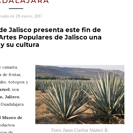
ADALAJARA
icado en
28 enero, 2017
de Jalisco presenta este fin de
Artes Populares de Jalisco una
y su cultura
e canasta,
s de frutas,
rabe, totopos y
aruel
, son
o, Jalisco
,
Guadalajara.
el
Museo de
oductos
Foto: Juan Carlos Núñez B.
bros de