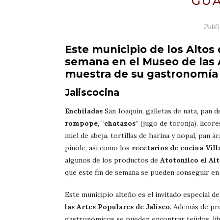
GU
Publ
Este municipio de los Altos 
semana en el Museo de las 
muestra de su gastronomía 
Jaliscocina
Enchiladas
San Joaquín, galletas de nata, pan d
rompope
, “
chatazos
” (jugo de toronja), licore
miel de abeja, tortillas de harina y nopal, pan á
pinole, así como los
recetarios de cocina Vill
algunos de los productos de
Atotonilco el Alt
que este fin de semana se pueden conseguir en 
Este municipio alteño es el invitado especial d
las Artes Populares de Jalisco
. Además de pr
gastronómicos se pueden encontrar tejidos, li