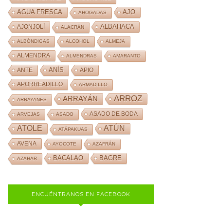
AJO
AGUA FRESCA
AHOGADAS
ALBAHACA
AJONJOLÍ
ALACRÁN
ALBÓNDIGAS
ALCOHOL
ALMEJA
ALMENDRA
ALMENDRAS
AMARANTO
ANÍS
ANTE
APIO
APORREADILLO
ARMADILLO
ARROZ
ARRAYÁN
ARRAYANES
ASADO DE BODA
ARVEJAS
ASADO
ATOLE
ATÚN
ATÁPAKUAS
AVENA
AYOCOTE
AZAFRÁN
BACALAO
BAGRE
AZAHAR
ENCUÉNTRANOS EN FACEBOOK