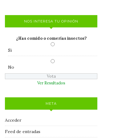
NOS INTERESA TU OPINIÓN
¿Has comido o comerías insectos?
Si
No
Ver Resultados
META
Acceder
Feed de entradas