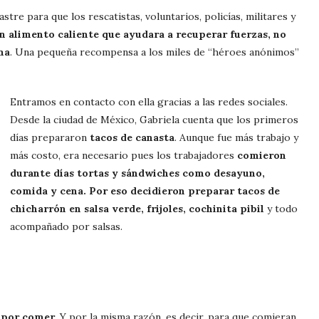
tre para que los rescatistas, voluntarios, policías, militares y
un alimento caliente que ayudara a recuperar fuerzas, no
ma
. Una pequeña recompensa a los miles de “héroes anónimos”
Entramos en contacto con ella gracias a las redes sociales.
Desde la ciudad de México, Gabriela cuenta que los primeros
días prepararon
tacos de canasta
. Aunque fue más trabajo y
más costo, era necesario pues los trabajadores
comieron
durante días tortas y sándwiches como desayuno,
comida y cena. Por eso decidieron preparar tacos de
chicharrón en salsa verde, frijoles, cochinita pibil
y todo
acompañado por salsas.
r por comer
. Y por la misma razón, es decir, para que comieran