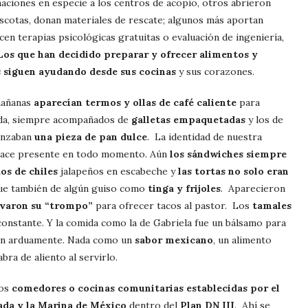
aciones en especie a los centros de acopio, otros abrieron
scotas, donan materiales de rescate; algunos más aportan
en terapias psicológicas gratuitas o evaluación de ingeniería,
Los que han decidido preparar y ofrecer alimentos y
es siguen ayudando desde sus cocinas
y sus corazones.
mañanas
aparecían termos y ollas de café caliente
para
ada, siempre acompañados de
galletas empaquetadas
y los de
anzaban
una pieza de pan dulce
. La identidad de nuestra
hace presente en todo momento. Aún
los sándwiches siempre
os de chiles
jalapeños en escabeche y
las tortas no solo eran
ue también de algún guiso como
tinga y frijoles
. Aparecieron
evaron su “trompo”
para ofrecer tacos al pastor. Los
tamales
onstante. Y la comida como la de Gabriela fue un bálsamo para
on arduamente. Nada como un
sabor mexicano
, un alimento
abra de aliento al servirlo.
los
comedores o cocinas comunitarias establecidas por el
mada y la Marina de México
dentro del
Plan DN III
. Ahí se