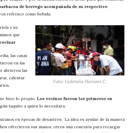
barbacoa de borrego acompañada de su respectivo
ron refresco como bebida.
iela y su
ónimos que
 cocinar
.
dia, las casas
tieron en las
os abrieron las
rar, calentar
Foto: Gabriela Harumi C.
arios.
 se hizo lo propio.
Los vecinos fueron los primeros en
lgún taquito a quien lo necesitara.
xicanos en épocas de desastres. La idea es ayudar de la manera
uchos ofrecieron sus manos, otros una conexión para recargar