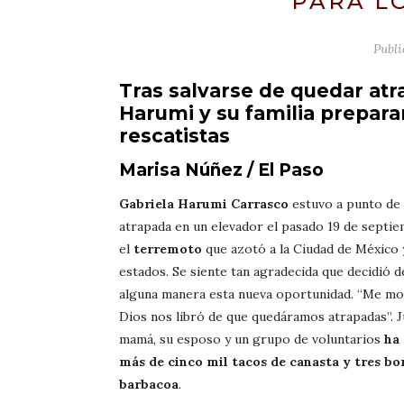
PARA L
Publ
Tras salvarse de quedar atr
Harumi y su familia preparar
rescatistas
Marisa Núñez / El Paso
Gabriela Harumi Carrasco
estuvo a punto de
atrapada en un elevador el pasado 19 de septi
el
terremoto
que azotó a la Ciudad de México 
estados. Se siente tan agradecida que decidió d
alguna manera esta nueva oportunidad. “Me mot
Dios nos libró de que quedáramos atrapadas”. 
mamá, su esposo y un grupo de voluntarios
ha
más de cinco mil tacos de canasta y tres bo
barbacoa
.