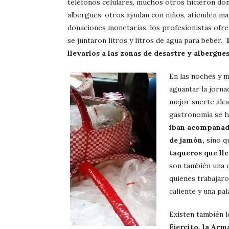
teléfonos celulares, muchos otros hicieron don
albergues, otros ayudan con niños, atienden ma
donaciones monetarias, los profesionistas ofrec
se juntaron litros y litros de agua para beber.
llevarlos a las zonas de desastre y albergu
En las noches y 
aguantar la jorn
mejor suerte alc
gastronomía se 
iban acompañad
de jamón,
sino q
taqueros que ll
son también una c
quienes trabajar
caliente y una pal
Existen también 
Ejercito, la Ar