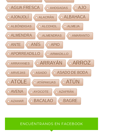
AJO
AGUA FRESCA
AHOGADAS
ALBAHACA
AJONJOLÍ
ALACRÁN
ALBÓNDIGAS
ALCOHOL
ALMEJA
ALMENDRA
ALMENDRAS
AMARANTO
ANÍS
ANTE
APIO
APORREADILLO
ARMADILLO
ARROZ
ARRAYÁN
ARRAYANES
ASADO DE BODA
ARVEJAS
ASADO
ATOLE
ATÚN
ATÁPAKUAS
AVENA
AYOCOTE
AZAFRÁN
BACALAO
BAGRE
AZAHAR
ENCUÉNTRANOS EN FACEBOOK