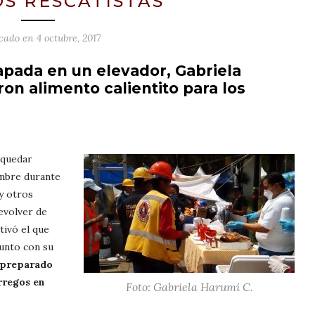
OS RESCATISTAS
icado en
4 octubre, 2017
apada en un elevador, Gabriela
on alimento calientito para los
 quedar
embre durante
y otros
evolver de
ivó el que
Junto con su
 preparado
rregos en
Foto: Gabriela Harumi C.