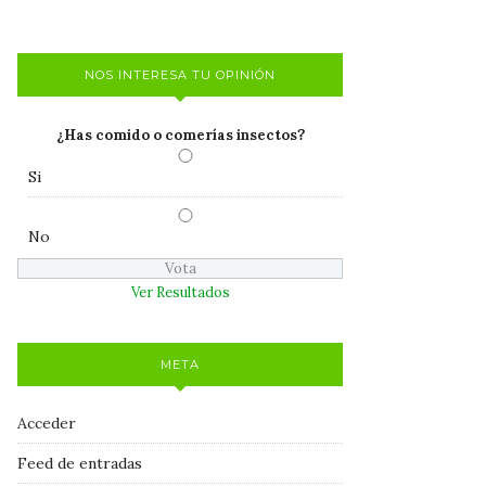
NOS INTERESA TU OPINIÓN
¿Has comido o comerías insectos?
Si
No
Ver Resultados
META
Acceder
Feed de entradas