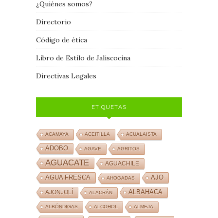
¿Quiénes somos?
Directorio
Código de ética
Libro de Estilo de Jaliscocina
Directivas Legales
ETIQUETAS
ACAMAYA
ACEITILLA
ACUALAISTA
ADOBO
AGAVE
AGRITOS
AGUACATE
AGUACHILE
AJO
AGUA FRESCA
AHOGADAS
ALBAHACA
AJONJOLÍ
ALACRÁN
ALBÓNDIGAS
ALCOHOL
ALMEJA