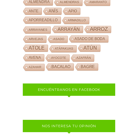
ALMENDRA
ALMENDRAS
AMARANTO
ANÍS
ANTE
APIO
APORREADILLO
ARMADILLO
ARROZ
ARRAYÁN
ARRAYANES
ASADO DE BODA
ARVEJAS
ASADO
ATOLE
ATÚN
ATÁPAKUAS
AVENA
AYOCOTE
AZAFRÁN
BACALAO
BAGRE
AZAHAR
ENCUÉNTRANOS EN FACEBOOK
NOS INTERESA TU OPINIÓN