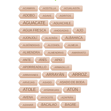
ACAMAYA
ACEITILLA
ACUALAISTA
ADOBO
AGAVE
AGRITOS
AGUACATE
AGUACHILE
AJO
AGUA FRESCA
AHOGADAS
ALBAHACA
AJONJOLÍ
ALACRÁN
ALBÓNDIGAS
ALCOHOL
ALMEJA
ALMENDRA
ALMENDRAS
AMARANTO
ANÍS
ANTE
APIO
APORREADILLO
ARMADILLO
ARROZ
ARRAYÁN
ARRAYANES
ASADO DE BODA
ARVEJAS
ASADO
ATOLE
ATÚN
ATÁPAKUAS
AVENA
AYOCOTE
AZAFRÁN
BACALAO
BAGRE
AZAHAR