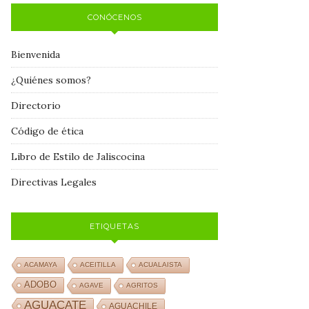
CONÓCENOS
Bienvenida
¿Quiénes somos?
Directorio
Código de ética
Libro de Estilo de Jaliscocina
Directivas Legales
ETIQUETAS
ACAMAYA
ACEITILLA
ACUALAISTA
ADOBO
AGAVE
AGRITOS
AGUACATE
AGUACHILE