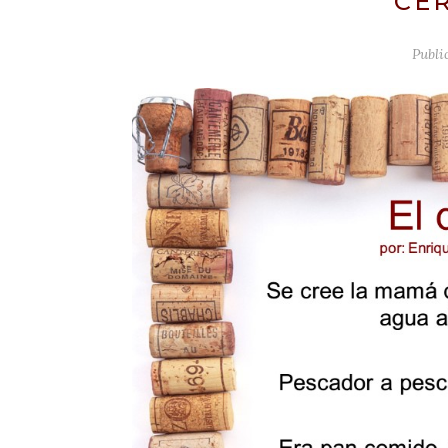
CER
Publi