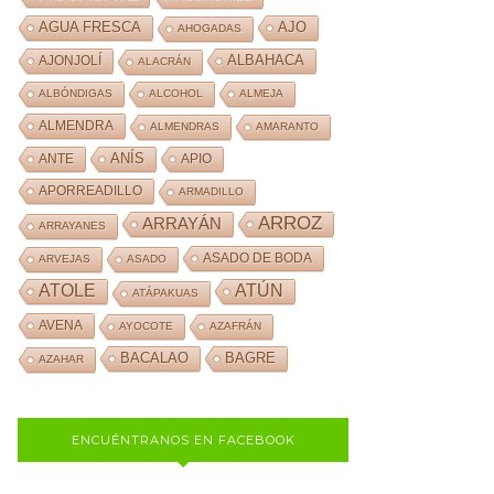
AJO
AGUA FRESCA
AHOGADAS
ALBAHACA
AJONJOLÍ
ALACRÁN
ALBÓNDIGAS
ALCOHOL
ALMEJA
ALMENDRA
ALMENDRAS
AMARANTO
ANÍS
ANTE
APIO
APORREADILLO
ARMADILLO
ARROZ
ARRAYÁN
ARRAYANES
ASADO DE BODA
ARVEJAS
ASADO
ATOLE
ATÚN
ATÁPAKUAS
AVENA
AYOCOTE
AZAFRÁN
BACALAO
BAGRE
AZAHAR
ENCUÉNTRANOS EN FACEBOOK