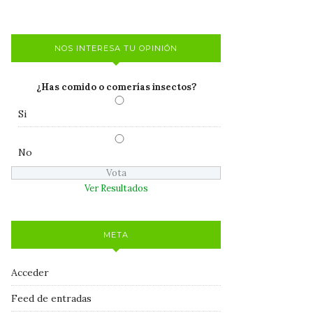
NOS INTERESA TU OPINIÓN
¿Has comido o comerías insectos?
Si
No
Ver Resultados
META
Acceder
Feed de entradas