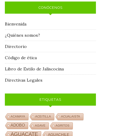
CONÓCENOS
Bienvenida
¿Quiénes somos?
Directorio
Código de ética
Libro de Estilo de Jaliscocina
Directivas Legales
ETIQUETAS
ACAMAYA
ACEITILLA
ACUALAISTA
ADOBO
AGAVE
AGRITOS
AGUACATE
AGUACHILE