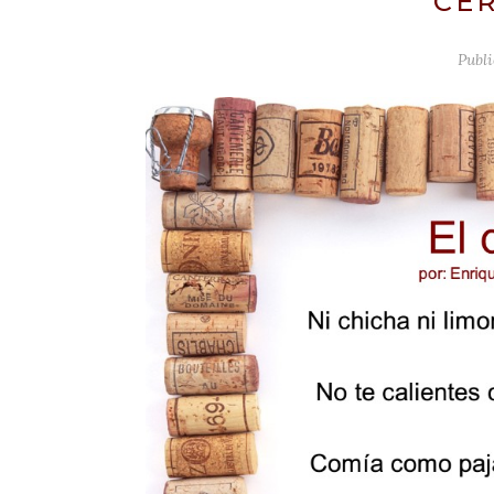
CER
Publ