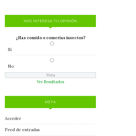
NOS INTERESA TU OPINIÓN
¿Has comido o comerías insectos?
Si
No
Ver Resultados
META
Acceder
Feed de entradas