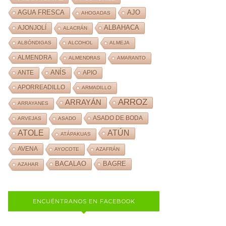
AJO
AGUA FRESCA
AHOGADAS
ALBAHACA
AJONJOLÍ
ALACRÁN
ALBÓNDIGAS
ALCOHOL
ALMEJA
ALMENDRA
ALMENDRAS
AMARANTO
ANÍS
ANTE
APIO
APORREADILLO
ARMADILLO
ARROZ
ARRAYÁN
ARRAYANES
ASADO DE BODA
ARVEJAS
ASADO
ATOLE
ATÚN
ATÁPAKUAS
AVENA
AYOCOTE
AZAFRÁN
BACALAO
BAGRE
AZAHAR
ENCUÉNTRANOS EN FACEBOOK