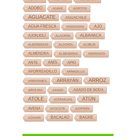
ADOBO
AGAVE
AGRITOS
AGUACATE
AGUACHILE
AJO
AGUA FRESCA
AHOGADAS
ALBAHACA
AJONJOLÍ
ALACRÁN
ALBÓNDIGAS
ALCOHOL
ALMEJA
ALMENDRA
ALMENDRAS
AMARANTO
ANÍS
ANTE
APIO
APORREADILLO
ARMADILLO
ARROZ
ARRAYÁN
ARRAYANES
ASADO DE BODA
ARVEJAS
ASADO
ATOLE
ATÚN
ATÁPAKUAS
AVENA
AYOCOTE
AZAFRÁN
BACALAO
BAGRE
AZAHAR