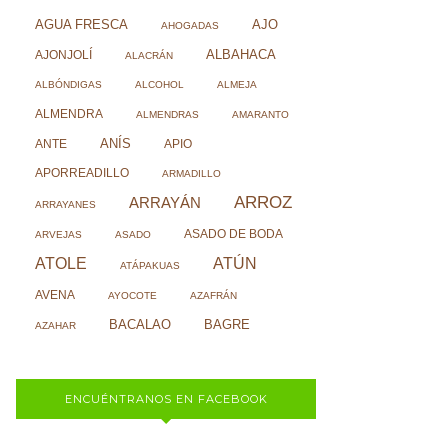
AJO
AGUA FRESCA
AHOGADAS
ALBAHACA
AJONJOLÍ
ALACRÁN
ALBÓNDIGAS
ALCOHOL
ALMEJA
ALMENDRA
ALMENDRAS
AMARANTO
ANÍS
ANTE
APIO
APORREADILLO
ARMADILLO
ARROZ
ARRAYÁN
ARRAYANES
ASADO DE BODA
ARVEJAS
ASADO
ATOLE
ATÚN
ATÁPAKUAS
AVENA
AYOCOTE
AZAFRÁN
BACALAO
BAGRE
AZAHAR
ENCUÉNTRANOS EN FACEBOOK