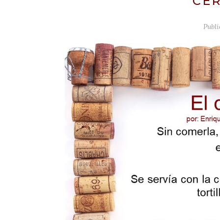
CER
Publ