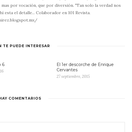
, mas por vocación, que por diversión. "Tan solo la verdad nos
Ahí esta el detalle... Colaborador en 101 Revista.
mirez.blogspot.mx/
N TE PUEDE INTERESAR
o 6
El 1er descorche de Enrique
Cervantes
016
27 septiembre, 2015
HAY COMENTARIOS