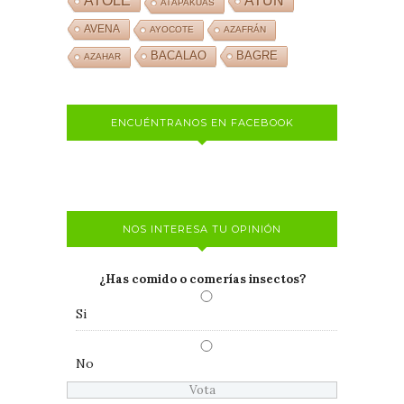
ATOLE
ATÚN
ATÁPAKUAS
AVENA
AYOCOTE
AZAFRÁN
BACALAO
BAGRE
AZAHAR
ENCUÉNTRANOS EN FACEBOOK
NOS INTERESA TU OPINIÓN
¿Has comido o comerías insectos?
Si
No