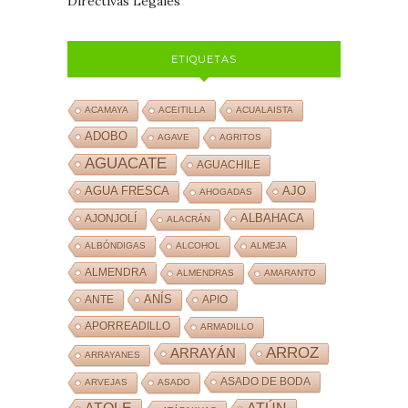
Directivas Legales
ETIQUETAS
ACAMAYA
ACEITILLA
ACUALAISTA
ADOBO
AGAVE
AGRITOS
AGUACATE
AGUACHILE
AJO
AGUA FRESCA
AHOGADAS
ALBAHACA
AJONJOLÍ
ALACRÁN
ALBÓNDIGAS
ALCOHOL
ALMEJA
ALMENDRA
ALMENDRAS
AMARANTO
ANÍS
ANTE
APIO
APORREADILLO
ARMADILLO
ARROZ
ARRAYÁN
ARRAYANES
ASADO DE BODA
ARVEJAS
ASADO