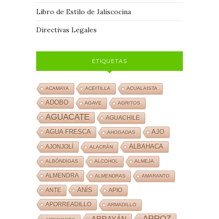
Libro de Estilo de Jaliscocina
Directivas Legales
ETIQUETAS
ACAMAYA
ACEITILLA
ACUALAISTA
ADOBO
AGAVE
AGRITOS
AGUACATE
AGUACHILE
AJO
AGUA FRESCA
AHOGADAS
ALBAHACA
AJONJOLÍ
ALACRÁN
ALBÓNDIGAS
ALCOHOL
ALMEJA
ALMENDRA
ALMENDRAS
AMARANTO
ANÍS
ANTE
APIO
APORREADILLO
ARMADILLO
ARROZ
ARRAYÁN