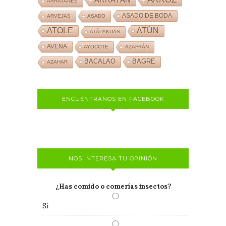
ARRAYANES
ASADO DE BODA
ARVEJAS
ASADO
ATOLE
ATÚN
ATÁPAKUAS
AVENA
AYOCOTE
AZAFRÁN
BACALAO
BAGRE
AZAHAR
ENCUÉNTRANOS EN FACEBOOK
NOS INTERESA TU OPINIÓN
¿Has comido o comerías insectos?
Si