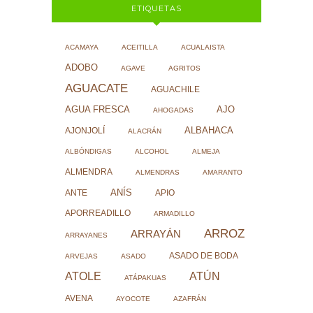
ETIQUETAS
ACAMAYA
ACEITILLA
ACUALAISTA
ADOBO
AGAVE
AGRITOS
AGUACATE
AGUACHILE
AJO
AGUA FRESCA
AHOGADAS
ALBAHACA
AJONJOLÍ
ALACRÁN
ALBÓNDIGAS
ALCOHOL
ALMEJA
ALMENDRA
ALMENDRAS
AMARANTO
ANÍS
ANTE
APIO
APORREADILLO
ARMADILLO
ARROZ
ARRAYÁN
ARRAYANES
ASADO DE BODA
ARVEJAS
ASADO
ATOLE
ATÚN
ATÁPAKUAS
AVENA
AYOCOTE
AZAFRÁN