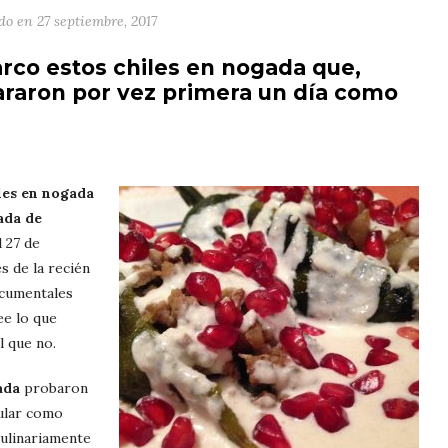
ado en
27 septiembre, 2017
arco estos chiles en nogada que,
pararon por vez primera un día como
iles en nogada
ada de
 27 de
s de la recién
ocumentales
ee lo que
l que no.
ada
probaron
ular como
ulinariamente