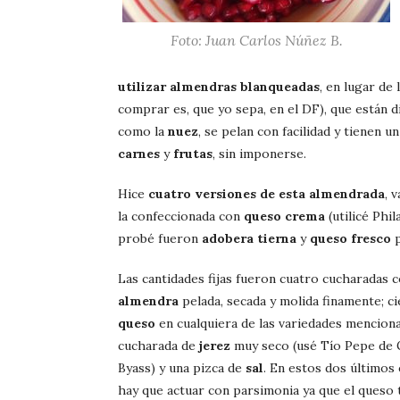
Foto: Juan Carlos Núñez B.
utilizar almendras blanqueadas
, en lugar de
comprar es, que yo sepa, en el DF), que están 
como la
nuez
, se pelan con facilidad y tienen 
carnes
y
frutas
, sin imponerse.
Hice
cuatro versiones de esta almendrada
, 
la confeccionada con
queso crema
(utilicé Phi
probé fueron
adobera tierna
y
queso fresco
p
Las cantidades fijas fueron cuatro cucharadas 
almendra
pelada, secada y molida finamente; c
queso
en cualquiera de las variedades menciona
cucharada de
jerez
muy seco (usé Tío Pepe de
Byass) y una pizca de
sal
. En estos dos últimos
hay que actuar con parsimonia ya que el queso 