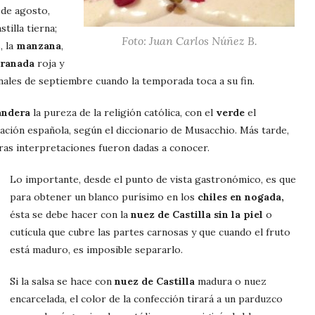
 de agosto,
tilla tierna;
Foto: Juan Carlos Núñez B.
, la
manzana
,
ranada
roja y
inales de septiembre cuando la temporada toca a su fin.
andera
la pureza de la religión católica, con el
verde
el
pación española, según el diccionario de Musacchio. Más tarde,
otras interpretaciones fueron dadas a conocer.
Lo importante, desde el punto de vista gastronómico, es que
para obtener un blanco purísimo en los
chiles en nogada,
ésta se debe hacer con la
nuez de Castilla sin la piel
o
cutícula que cubre las partes carnosas y que cuando el fruto
está maduro, es imposible separarlo.
Si la salsa se hace con
nuez de Castilla
madura o nuez
encarcelada, el color de la confección tirará a un parduzco