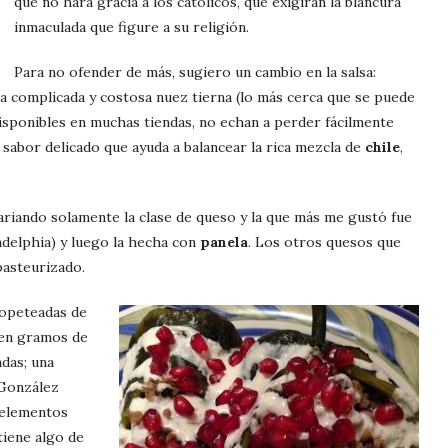
que no hará gracia a los católicos, que exigirán la blancura
inmaculada que figure a su religión.
Para no ofender de más, sugiero un cambio en la salsa:
 la complicada y costosa nuez tierna (lo más cerca que se puede
disponibles en muchas tiendas, no echan a perder fácilmente
un sabor delicado que ayuda a balancear la rica mezcla de
chile
,
variando solamente la clase de queso y la que más me gustó fue
ladelphia) y luego la hecha con
panela
. Los otros quesos que
asteurizado.
copeteadas de
ien gramos de
das; una
 González
 elementos
tiene algo de