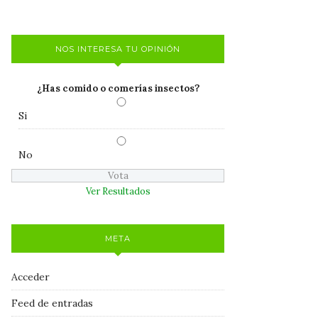
NOS INTERESA TU OPINIÓN
¿Has comido o comerías insectos?
Si
No
Ver Resultados
META
Acceder
Feed de entradas