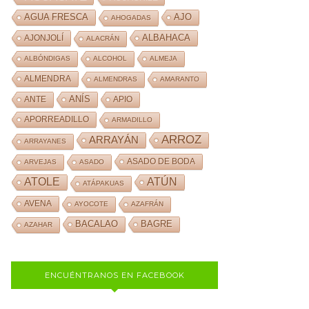
AJO
AGUA FRESCA
AHOGADAS
ALBAHACA
AJONJOLÍ
ALACRÁN
ALBÓNDIGAS
ALCOHOL
ALMEJA
ALMENDRA
ALMENDRAS
AMARANTO
ANÍS
ANTE
APIO
APORREADILLO
ARMADILLO
ARROZ
ARRAYÁN
ARRAYANES
ASADO DE BODA
ARVEJAS
ASADO
ATOLE
ATÚN
ATÁPAKUAS
AVENA
AYOCOTE
AZAFRÁN
BACALAO
BAGRE
AZAHAR
ENCUÉNTRANOS EN FACEBOOK