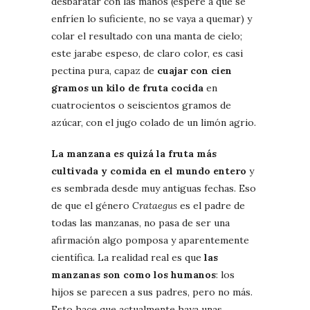
desbaratar con las manos (espere a que se
enfríen lo suficiente, no se vaya a quemar) y
colar el resultado con una manta de cielo;
este jarabe espeso, de claro color, es casi
pectina pura, capaz de
cuajar con cien
gramos un kilo de fruta cocida
en
cuatrocientos o seiscientos gramos de
azúcar, con el jugo colado de un limón agrio.
La manzana es quizá la fruta más
cultivada y comida en el mundo entero
y
es sembrada desde muy antiguas fechas. Eso
de que el género
Crataegus
es el padre de
todas las manzanas, no pasa de ser una
afirmación algo pomposa y aparentemente
científica. La realidad real es que
las
manzanas son como los humanos
: los
hijos se parecen a sus padres, pero no más.
Esto hace que actualmente haya unas