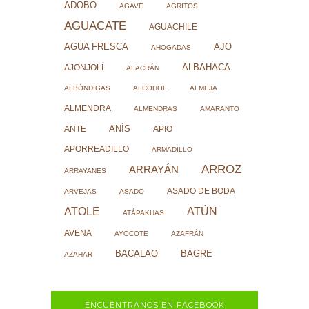
ADOBO
AGAVE
AGRITOS
AGUACATE
AGUACHILE
AJO
AGUA FRESCA
AHOGADAS
ALBAHACA
AJONJOLÍ
ALACRÁN
ALBÓNDIGAS
ALCOHOL
ALMEJA
ALMENDRA
ALMENDRAS
AMARANTO
ANÍS
ANTE
APIO
APORREADILLO
ARMADILLO
ARROZ
ARRAYÁN
ARRAYANES
ASADO DE BODA
ARVEJAS
ASADO
ATOLE
ATÚN
ATÁPAKUAS
AVENA
AYOCOTE
AZAFRÁN
BACALAO
BAGRE
AZAHAR
ENCUÉNTRANOS EN FACEBOOK