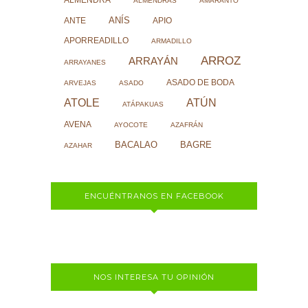
ALMENDRA
ALMENDRAS
AMARANTO
ANÍS
ANTE
APIO
APORREADILLO
ARMADILLO
ARROZ
ARRAYÁN
ARRAYANES
ASADO DE BODA
ARVEJAS
ASADO
ATOLE
ATÚN
ATÁPAKUAS
AVENA
AYOCOTE
AZAFRÁN
BACALAO
BAGRE
AZAHAR
ENCUÉNTRANOS EN FACEBOOK
NOS INTERESA TU OPINIÓN