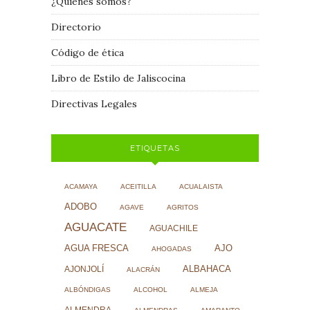
¿Quiénes somos?
Directorio
Código de ética
Libro de Estilo de Jaliscocina
Directivas Legales
ETIQUETAS
ACAMAYA
ACEITILLA
ACUALAISTA
ADOBO
AGAVE
AGRITOS
AGUACATE
AGUACHILE
AJO
AGUA FRESCA
AHOGADAS
ALBAHACA
AJONJOLÍ
ALACRÁN
ALBÓNDIGAS
ALCOHOL
ALMEJA