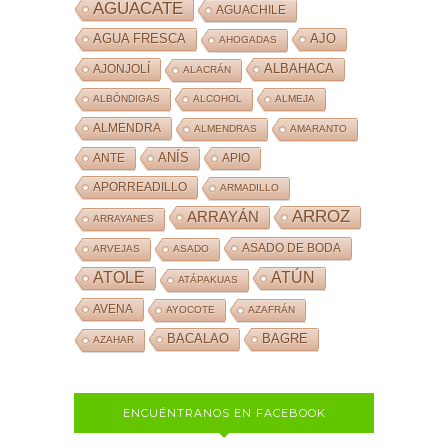
AGUACATE
AGUACHILE
AJO
AGUA FRESCA
AHOGADAS
ALBAHACA
AJONJOLÍ
ALACRÁN
ALBÓNDIGAS
ALCOHOL
ALMEJA
ALMENDRA
ALMENDRAS
AMARANTO
ANÍS
ANTE
APIO
APORREADILLO
ARMADILLO
ARROZ
ARRAYÁN
ARRAYANES
ASADO DE BODA
ARVEJAS
ASADO
ATOLE
ATÚN
ATÁPAKUAS
AVENA
AYOCOTE
AZAFRÁN
BACALAO
BAGRE
AZAHAR
ENCUÉNTRANOS EN FACEBOOK