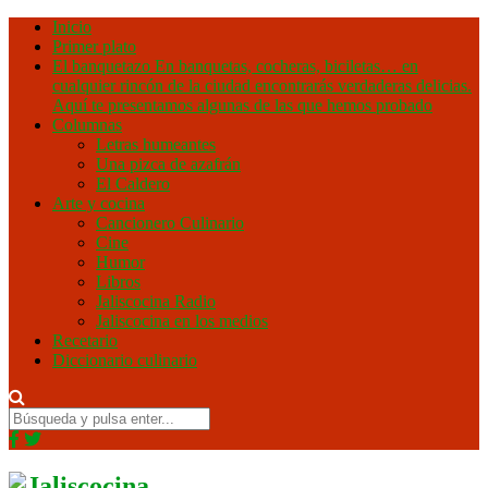
Inicio
Primer plato
El banquetazo
En banquetas, cocheras, biciletas… en
cualquier rincón de la ciudad encontrarás verdaderas delicias.
Aquí te presentamos algunas de las que hemos probado
Columnas
Letras humeantes
Una pizca de azafrán
El Caldero
Arte y cocina
Cancionero Culinario
Cine
Humor
Libros
Jaliscocina Radio
Jaliscocina en los medios
Recetario
Diccionario culinario