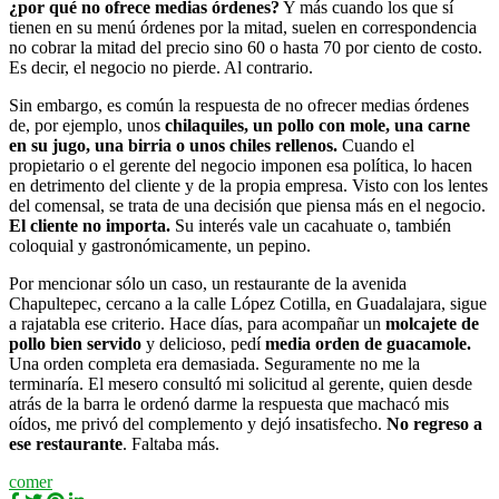
¿por qué no ofrece medias órdenes?
Y más cuando los que sí
tienen en su menú órdenes por la mitad, suelen en correspondencia
no cobrar la mitad del precio sino 60 o hasta 70 por ciento de costo.
Es decir, el negocio no pierde. Al contrario.
Sin embargo, es común la respuesta de no ofrecer medias órdenes
de, por ejemplo, unos
chilaquiles, un pollo con mole, una carne
en su jugo, una birria o unos chiles rellenos.
Cuando el
propietario o el gerente del negocio imponen esa política, lo hacen
en detrimento del cliente y de la propia empresa. Visto con los lentes
del comensal, se trata de una decisión que piensa más en el negocio.
El cliente no importa.
Su interés vale un cacahuate o, también
coloquial y gastronómicamente, un pepino.
Por mencionar sólo un caso, un restaurante de la avenida
Chapultepec, cercano a la calle López Cotilla, en Guadalajara, sigue
a rajatabla ese criterio. Hace días, para acompañar un
molcajete de
pollo bien servido
y delicioso, pedí
media orden de guacamole.
Una orden completa era demasiada. Seguramente no me la
terminaría. El mesero consultó mi solicitud al gerente, quien desde
atrás de la barra le ordenó darme la respuesta que machacó mis
oídos, me privó del complemento y dejó insatisfecho.
No regreso a
ese restaurante
. Faltaba más.
comer