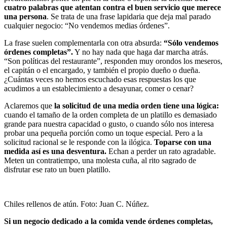
cuatro palabras que atentan contra el buen servicio que merece
una persona
. Se trata de una frase lapidaria que deja mal parado
cualquier negocio: “No vendemos medias órdenes”.
La frase suelen complementarla con otra absurda:
“Sólo vendemos
órdenes completas”.
Y no hay nada que haga dar marcha atrás.
“Son políticas del restaurante”, responden muy orondos los meseros,
el capitán o el encargado, y también el propio dueño o dueña.
¿Cuántas veces no hemos escuchado esas respuestas los que
acudimos a un establecimiento a desayunar, comer o cenar?
Aclaremos que
la solicitud de una media orden tiene una lógica:
cuando el tamaño de la orden completa de un platillo es demasiado
grande para nuestra capacidad o gusto, o cuando sólo nos interesa
probar una pequeña porción como un toque especial. Pero a la
solicitud racional se le responde con la ilógica.
Toparse con una
medida así es una desventura.
Echan a perder un rato agradable.
Meten un contratiempo, una molesta cuña, al rito sagrado de
disfrutar ese rato un buen platillo.
Chiles rellenos de atún. Foto: Juan C. Núñez.
Si un negocio dedicado a la comida vende órdenes completas,