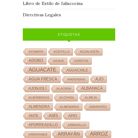
Libro de Estilo de Jaliscocina
Directivas Legales
ETIQUETAS
ACAMAYA
ACEITILLA
ACUALAISTA
ADOBO
AGAVE
AGRITOS
AGUACATE
AGUACHILE
AJO
AGUA FRESCA
AHOGADAS
ALBAHACA
AJONJOLÍ
ALACRÁN
ALBÓNDIGAS
ALCOHOL
ALMEJA
ALMENDRA
ALMENDRAS
AMARANTO
ANÍS
ANTE
APIO
APORREADILLO
ARMADILLO
ARROZ
ARRAYÁN
ARRAYANES