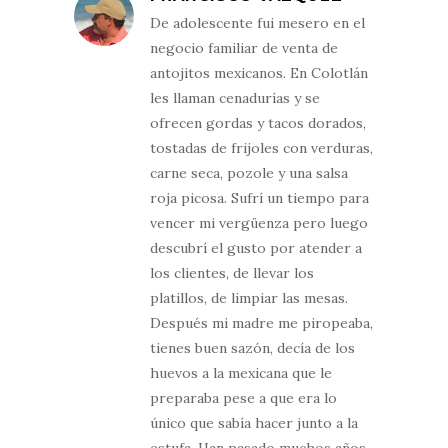
que quede un color firme. Rosa María lo
De adolescente fui mesero en el
hace con una pala de madera, como la
negocio familiar de venta de
enseñaron de jovencita en su hogar del
antojitos mexicanos. En Colotlán
Epazote, comunidad de Colotlán. Las
les llaman cenadurías y se
otras dos señoras hacen la mezcla con
ofrecen gordas y tacos dorados,
cualquier cuchara.
tostadas de frijoles con verduras,
carne seca, pozole y una salsa
Hasta aquí, Rosa María hace esta parte
roja picosa. Sufrí un tiempo para
para dejar reposar esta pasta durante
vencer mi vergüenza pero luego
toda la noche, bien tapada para que no se
descubrí el gusto por atender a
vaya el sabor. Las otras dos señoras hacen
los clientes, de llevar los
el proceso de manera continua, sin pausa.
platillos, de limpiar las mesas.
Después mi madre me piropeaba,
Después, la pasta se bate con el caldo de
tienes buen sazón, decía de los
pollo y se cuece. Se debe batir para el
huevos a la mexicana que le
mismo lado para que no se corte.
preparaba pese a que era lo
El pollo se deshebra, y ya al final se le añade
único que sabía hacer junto a la
a la salsa, cuando está a punto de hervir.
estufa. Han pasado muchos años.