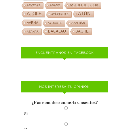
ASADO DE BODA
ARVEJAS
ASADO
ATOLE
ATÚN
ATÁPAKUAS
AVENA
AYOCOTE
AZAFRÁN
BACALAO
BAGRE
AZAHAR
ENCUÉNTRANOS EN FACEBOOK
NOS INTERESA TU OPINIÓN
¿Has comido o comerías insectos?
Si