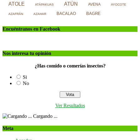
ATOLE
ATÚN
AVENA
ATÁPAKUAS
AYOCOTE
BACALAO
BAGRE
AZAFRÁN
AZAHAR
Encuéntranos en Facebook
Nos interesa tu opinión
¿Has comido o comerías insectos?
Si
No
Ver Resultados
Cargando ...
Meta