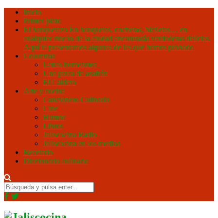
Inicio
Primer plato
El banquetazo
En banquetas, cocheras, biciletas… en
cualquier rincón de la ciudad encontrarás verdaderas delicias.
Aquí te presentamos algunas de las que hemos probado
Columnas
Letras humeantes
Una pizca de azafrán
El Caldero
Arte y cocina
Cancionero Culinario
Cine
Humor
Libros
Jaliscocina Radio
Jaliscocina en los medios
Recetario
Diccionario culinario