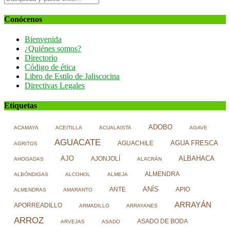
Conócenos
Bienvenida
¿Quiénes somos?
Directorio
Código de ética
Libro de Estilo de Jaliscocina
Directivas Legales
Etiquetas
ADOBO
ACAMAYA
ACEITILLA
ACUALAISTA
AGAVE
AGUACATE
AGUA FRESCA
AGUACHILE
AGRITOS
AJO
ALBAHACA
AJONJOLÍ
AHOGADAS
ALACRÁN
ALMENDRA
ALBÓNDIGAS
ALCOHOL
ALMEJA
ANÍS
ANTE
APIO
ALMENDRAS
AMARANTO
ARRAYÁN
APORREADILLO
ARMADILLO
ARRAYANES
ARROZ
ASADO DE BODA
ARVEJAS
ASADO