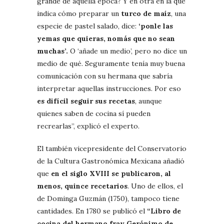
grande de aquella época? Y en otra en la que
indica cómo preparar un
turco de maíz
, una
especie de pastel salado, dice:
‘ponle las
yemas que quieras, nomás que no sean
muchas’.
O ‘añade un medio’, pero no dice un
medio de qué. Seguramente tenía muy buena
comunicación con su hermana que sabría
interpretar aquellas instrucciones. Por eso
es difícil seguir sus recetas
, aunque
quienes saben de cocina sí pueden
recrearlas”, explicó el experto.
El también vicepresidente del Conservatorio
de la Cultura Gastronómica Mexicana añadió
que
en el siglo XVIII se publicaron, al
menos, quince recetarios
. Uno de ellos, el
de Dominga Guzmán (1750), tampoco tiene
cantidades. En 1780 se publicó el
“Libro de
cocina del hermano fray Gerónimo de