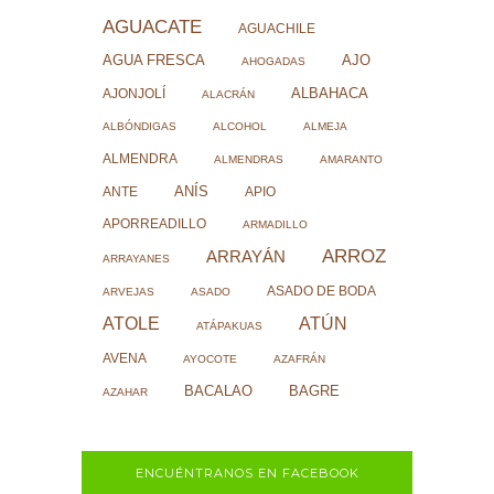
AGUACATE
AGUACHILE
AJO
AGUA FRESCA
AHOGADAS
ALBAHACA
AJONJOLÍ
ALACRÁN
ALBÓNDIGAS
ALCOHOL
ALMEJA
ALMENDRA
ALMENDRAS
AMARANTO
ANÍS
ANTE
APIO
APORREADILLO
ARMADILLO
ARROZ
ARRAYÁN
ARRAYANES
ASADO DE BODA
ARVEJAS
ASADO
ATOLE
ATÚN
ATÁPAKUAS
AVENA
AYOCOTE
AZAFRÁN
BACALAO
BAGRE
AZAHAR
ENCUÉNTRANOS EN FACEBOOK