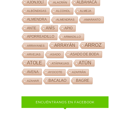
ALBAHACA
AJONJOLÍ
ALACRÁN
ALBÓNDIGAS
ALCOHOL
ALMEJA
ALMENDRA
ALMENDRAS
AMARANTO
ANÍS
ANTE
APIO
APORREADILLO
ARMADILLO
ARROZ
ARRAYÁN
ARRAYANES
ASADO DE BODA
ARVEJAS
ASADO
ATOLE
ATÚN
ATÁPAKUAS
AVENA
AYOCOTE
AZAFRÁN
BACALAO
BAGRE
AZAHAR
ENCUÉNTRANOS EN FACEBOOK