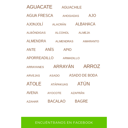
AGUACATE
AGUACHILE
AJO
AGUA FRESCA
AHOGADAS
ALBAHACA
AJONJOLÍ
ALACRÁN
ALBÓNDIGAS
ALCOHOL
ALMEJA
ALMENDRA
ALMENDRAS
AMARANTO
ANÍS
ANTE
APIO
APORREADILLO
ARMADILLO
ARROZ
ARRAYÁN
ARRAYANES
ASADO DE BODA
ARVEJAS
ASADO
ATOLE
ATÚN
ATÁPAKUAS
AVENA
AYOCOTE
AZAFRÁN
BACALAO
BAGRE
AZAHAR
ENCUÉNTRANOS EN FACEBOOK