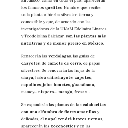
En Jalisco, como en todo el país, aparecerán
los famosos
quelites
. Nombre que recibe
toda planta o hierba silvestre tierna y
comestible y que, de acuerdo con las
investigadoras de la UNAM Edelmira Linares
y Teodololina Balcázar,
son las plantas más
nutritivas y de menor precio en México
.
Renacerán las
verdolagas
, las guías de
chayotes
, de
camote de cerro
, de papas
silvestres. Se renovarán las hojas de la
chaya
, habrá
chinchayote
,
zapotes
,
capulines
,
jobo
,
bonetes
,
guanábana
,
mamey…
níspero
…
mango
,
fresas
…
Se expandirán las plantas de
las calabacitas
con una alfombra de flores amarillas
y
delicadas,
el nopal tendrá brotes tiernos
,
aparecerán los
xoconostles
y en las