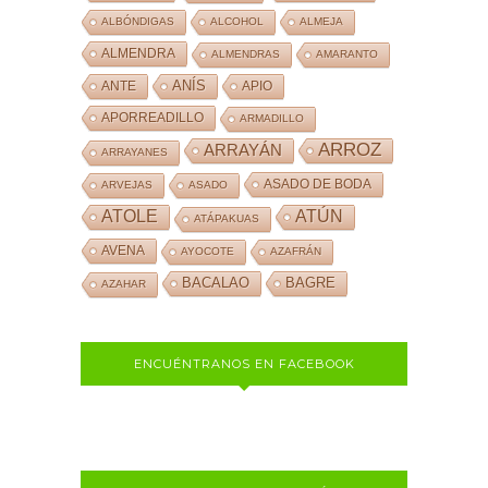
ALBÓNDIGAS
ALCOHOL
ALMEJA
ALMENDRA
ALMENDRAS
AMARANTO
ANÍS
ANTE
APIO
APORREADILLO
ARMADILLO
ARROZ
ARRAYÁN
ARRAYANES
ASADO DE BODA
ARVEJAS
ASADO
ATOLE
ATÚN
ATÁPAKUAS
AVENA
AYOCOTE
AZAFRÁN
BACALAO
BAGRE
AZAHAR
ENCUÉNTRANOS EN FACEBOOK