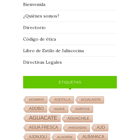
Bienvenida
¿Quiénes somos?
Directorio
Código de ética
Libro de Estilo de Jaliscocina
Directivas Legales
ETIQUETAS
ACAMAYA
ACEITILLA
ACUALAISTA
ADOBO
AGAVE
AGRITOS
AGUACATE
AGUACHILE
AJO
AGUA FRESCA
AHOGADAS
ALBAHACA
AJONJOLÍ
ALACRÁN