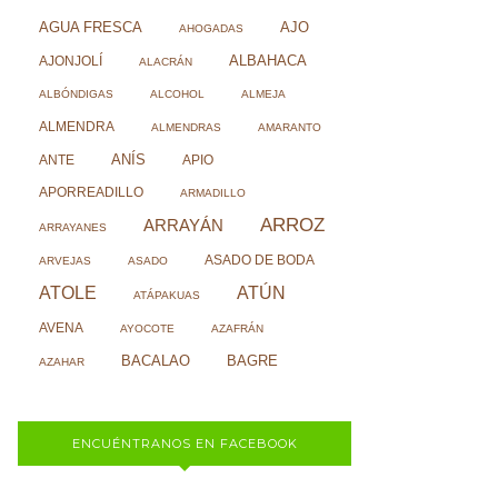
AJO
AGUA FRESCA
AHOGADAS
ALBAHACA
AJONJOLÍ
ALACRÁN
ALBÓNDIGAS
ALCOHOL
ALMEJA
ALMENDRA
ALMENDRAS
AMARANTO
ANÍS
ANTE
APIO
APORREADILLO
ARMADILLO
ARROZ
ARRAYÁN
ARRAYANES
ASADO DE BODA
ARVEJAS
ASADO
ATOLE
ATÚN
ATÁPAKUAS
AVENA
AYOCOTE
AZAFRÁN
BACALAO
BAGRE
AZAHAR
ENCUÉNTRANOS EN FACEBOOK