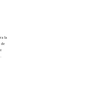
ra la
 de
ez
…