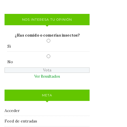
NOS INTERESA TU OPINIÓN
¿Has comido o comerías insectos?
Si
No
Ver Resultados
META
Acceder
Feed de entradas