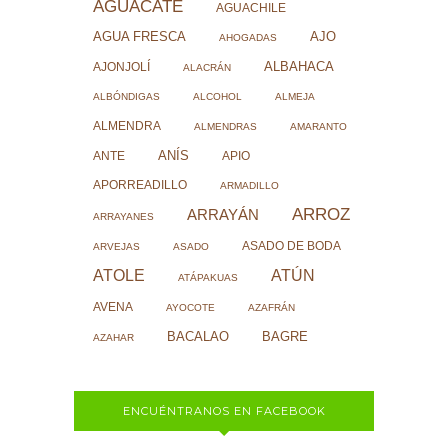
AGUACATE
AGUACHILE
AJO
AGUA FRESCA
AHOGADAS
ALBAHACA
AJONJOLÍ
ALACRÁN
ALBÓNDIGAS
ALCOHOL
ALMEJA
ALMENDRA
ALMENDRAS
AMARANTO
ANÍS
ANTE
APIO
APORREADILLO
ARMADILLO
ARROZ
ARRAYÁN
ARRAYANES
ASADO DE BODA
ARVEJAS
ASADO
ATOLE
ATÚN
ATÁPAKUAS
AVENA
AYOCOTE
AZAFRÁN
BACALAO
BAGRE
AZAHAR
ENCUÉNTRANOS EN FACEBOOK