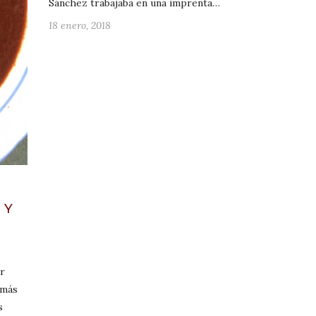
Sánchez trabajaba en una imprenta…
18 enero, 2018
 Y
ar
 más
s