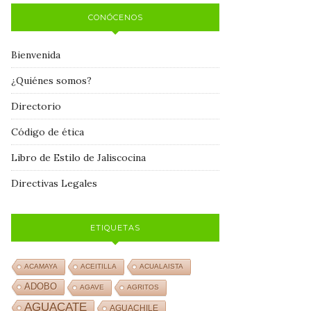
CONÓCENOS
Bienvenida
¿Quiénes somos?
Directorio
Código de ética
Libro de Estilo de Jaliscocina
Directivas Legales
ETIQUETAS
ACAMAYA
ACEITILLA
ACUALAISTA
ADOBO
AGAVE
AGRITOS
AGUACATE
AGUACHILE