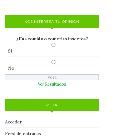
NOS INTERESA TU OPINIÓN
¿Has comido o comerías insectos?
Si
No
Ver Resultados
META
Acceder
Feed de entradas