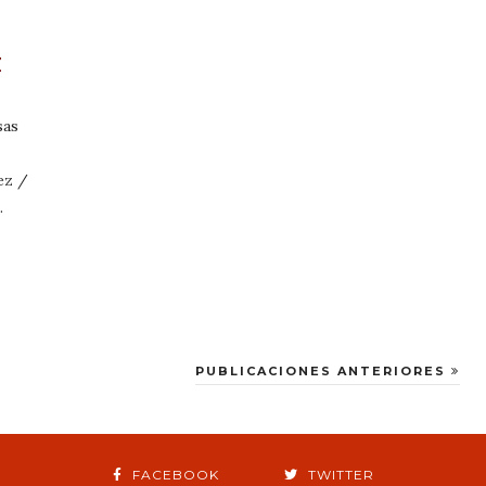
Z
sas
ez /
…
PUBLICACIONES ANTERIORES
FACEBOOK
TWITTER