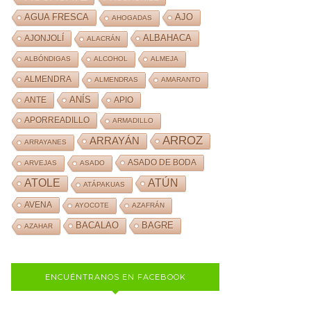
AJO
AGUA FRESCA
AHOGADAS
ALBAHACA
AJONJOLÍ
ALACRÁN
ALBÓNDIGAS
ALCOHOL
ALMEJA
ALMENDRA
ALMENDRAS
AMARANTO
ANÍS
ANTE
APIO
APORREADILLO
ARMADILLO
ARROZ
ARRAYÁN
ARRAYANES
ASADO DE BODA
ARVEJAS
ASADO
ATOLE
ATÚN
ATÁPAKUAS
AVENA
AYOCOTE
AZAFRÁN
BACALAO
BAGRE
AZAHAR
ENCUÉNTRANOS EN FACEBOOK