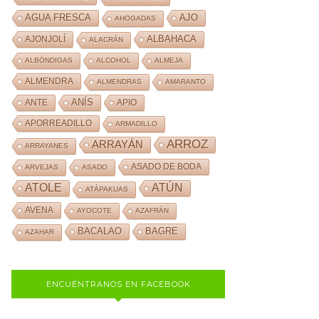
AJO
AGUA FRESCA
AHOGADAS
ALBAHACA
AJONJOLÍ
ALACRÁN
ALBÓNDIGAS
ALCOHOL
ALMEJA
ALMENDRA
ALMENDRAS
AMARANTO
ANÍS
ANTE
APIO
APORREADILLO
ARMADILLO
ARROZ
ARRAYÁN
ARRAYANES
ASADO DE BODA
ARVEJAS
ASADO
ATOLE
ATÚN
ATÁPAKUAS
AVENA
AYOCOTE
AZAFRÁN
BACALAO
BAGRE
AZAHAR
ENCUÉNTRANOS EN FACEBOOK