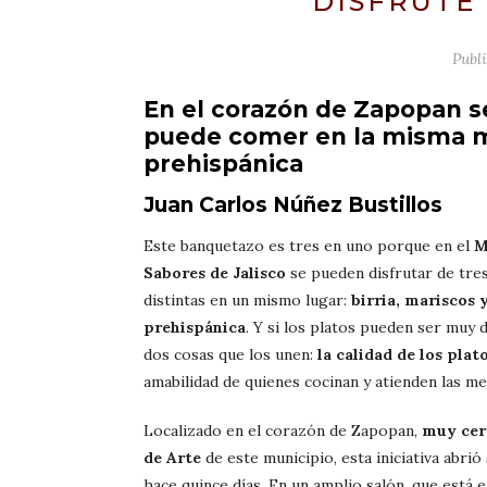
DISFRUTE
Publ
En el corazón de Zapopan s
puede comer en la misma me
prehispánica
Juan Carlos Núñez Bustillos
Este banquetazo es tres en uno porque en el
M
Sabores de Jalisco
se pueden disfrutar de tre
distintas en un mismo lugar:
birria, mariscos
prehispánica
. Y si los platos pueden ser muy 
dos cosas que los unen:
la calidad de los plat
amabilidad de quienes cocinan y atienden las me
Localizado en el corazón de Zapopan,
muy cer
de Arte
de este municipio, esta iniciativa abrió
hace quince días. En un amplio salón, que está 