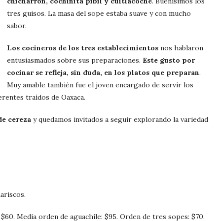
chicharrón, cochinita pibil y cuitlacoche
. Buenísimos los
tres guisos. La masa del sope estaba suave y con mucho
sabor.
Los cocineros de los tres establecimientos
nos hablaron
entusiasmados sobre sus preparaciones.
Este gusto por
cocinar se refleja, sin duda, en los platos que preparan
.
Muy amable también fue el joven encargado de servir los
rentes traídos de Oaxaca.
de cereza
y quedamos invitados a seguir explorando la variedad
ariscos.
 $60. Media orden de aguachile: $95. Orden de tres sopes: $70.