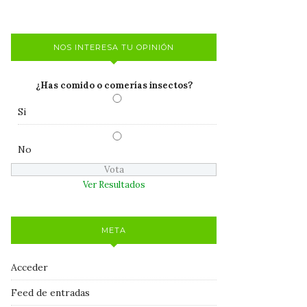
NOS INTERESA TU OPINIÓN
¿Has comido o comerías insectos?
Si
No
Ver Resultados
META
Acceder
Feed de entradas