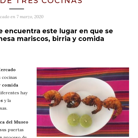
 DE TRES COCINAS
icado en
7 marzo, 2020
e encuentra este lugar en que se
sa mariscos, birria y comida
ercado
s cocinas
 y comida
diferentes hay
os
y la
sas.
ca del Museo
 sus puertas
en proceso de