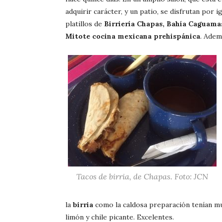
adquirir carácter, y un patio, se disfrutan por ig
platillos de
Birriería Chapas, Bahía Caguama
Mitote cocina mexicana prehispánica
. Adem
Tacos de birria, de Chapas. Foto: JCN
la
birria
como la caldosa preparación tenían m
limón y chile picante. Excelentes.