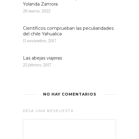
Yolanda Zamora
26 marzo, 2022
Científicos comprueban las peculiaridades
del chile Yahualica
11 noviembre, 2017
Las abejas viajeras
25 febrero, 2017
NO HAY COMENTARIOS
DEJA UNA RESPUESTA