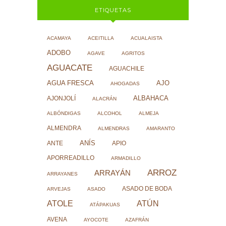
ETIQUETAS
ACAMAYA
ACEITILLA
ACUALAISTA
ADOBO
AGAVE
AGRITOS
AGUACATE
AGUACHILE
AJO
AGUA FRESCA
AHOGADAS
ALBAHACA
AJONJOLÍ
ALACRÁN
ALBÓNDIGAS
ALCOHOL
ALMEJA
ALMENDRA
ALMENDRAS
AMARANTO
ANÍS
ANTE
APIO
APORREADILLO
ARMADILLO
ARROZ
ARRAYÁN
ARRAYANES
ASADO DE BODA
ARVEJAS
ASADO
ATOLE
ATÚN
ATÁPAKUAS
AVENA
AYOCOTE
AZAFRÁN