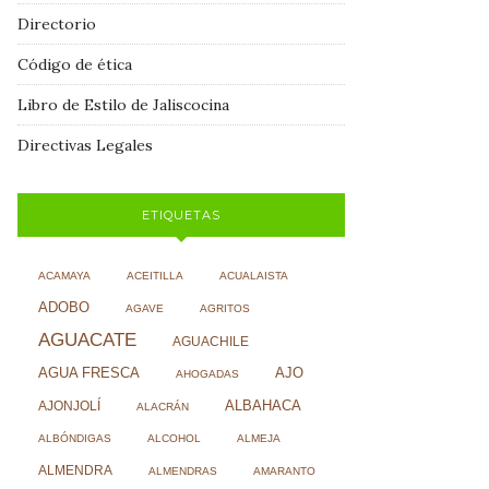
Directorio
Código de ética
Libro de Estilo de Jaliscocina
Directivas Legales
ETIQUETAS
ACAMAYA
ACEITILLA
ACUALAISTA
ADOBO
AGAVE
AGRITOS
AGUACATE
AGUACHILE
AJO
AGUA FRESCA
AHOGADAS
ALBAHACA
AJONJOLÍ
ALACRÁN
ALBÓNDIGAS
ALCOHOL
ALMEJA
ALMENDRA
ALMENDRAS
AMARANTO