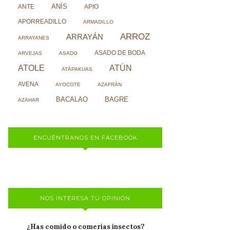
ANÍS
ANTE
APIO
APORREADILLO
ARMADILLO
ARROZ
ARRAYÁN
ARRAYANES
ASADO DE BODA
ARVEJAS
ASADO
ATOLE
ATÚN
ATÁPAKUAS
AVENA
AYOCOTE
AZAFRÁN
BACALAO
BAGRE
AZAHAR
ENCUÉNTRANOS EN FACEBOOK
NOS INTERESA TU OPINIÓN
¿Has comido o comerías insectos?