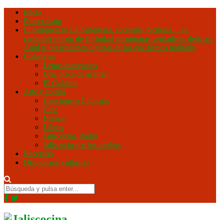
Inicio
Primer plato
El banquetazo
En banquetas, cocheras, biciletas… en
cualquier rincón de la ciudad encontrarás verdaderas delicias.
Aquí te presentamos algunas de las que hemos probado
Columnas
Letras humeantes
Una pizca de azafrán
El Caldero
Arte y cocina
Cancionero Culinario
Cine
Humor
Libros
Jaliscocina Radio
Jaliscocina en los medios
Recetario
Diccionario culinario