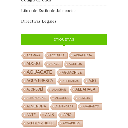
Libro de Estilo de Jaliscocina
Directivas Legales
ETIQUETAS
ACAMAYA
ACEITILLA
ACUALAISTA
ADOBO
AGAVE
AGRITOS
AGUACATE
AGUACHILE
AJO
AGUA FRESCA
AHOGADAS
ALBAHACA
AJONJOLÍ
ALACRÁN
ALBÓNDIGAS
ALCOHOL
ALMEJA
ALMENDRA
ALMENDRAS
AMARANTO
ANÍS
ANTE
APIO
APORREADILLO
ARMADILLO