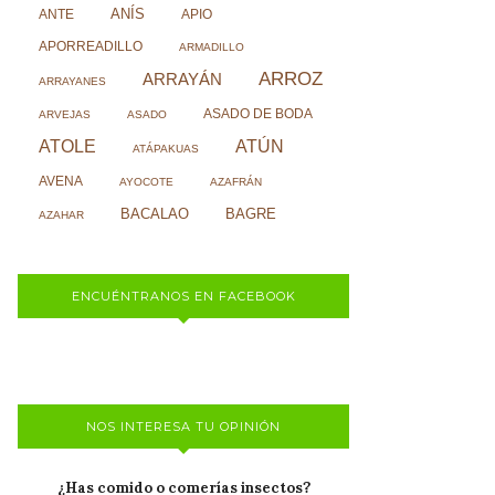
ANÍS
ANTE
APIO
APORREADILLO
ARMADILLO
ARROZ
ARRAYÁN
ARRAYANES
ASADO DE BODA
ARVEJAS
ASADO
ATOLE
ATÚN
ATÁPAKUAS
AVENA
AYOCOTE
AZAFRÁN
BACALAO
BAGRE
AZAHAR
ENCUÉNTRANOS EN FACEBOOK
NOS INTERESA TU OPINIÓN
¿Has comido o comerías insectos?