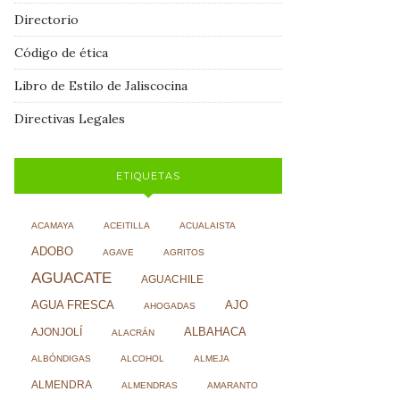
Directorio
Código de ética
Libro de Estilo de Jaliscocina
Directivas Legales
ETIQUETAS
ACAMAYA
ACEITILLA
ACUALAISTA
ADOBO
AGAVE
AGRITOS
AGUACATE
AGUACHILE
AJO
AGUA FRESCA
AHOGADAS
ALBAHACA
AJONJOLÍ
ALACRÁN
ALBÓNDIGAS
ALCOHOL
ALMEJA
ALMENDRA
ALMENDRAS
AMARANTO