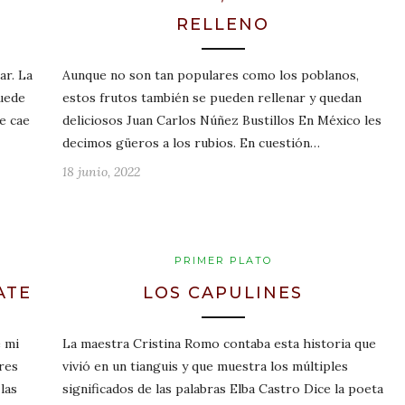
S
RELLENO
ar. La
Aunque no son tan populares como los poblanos,
puede
estos frutos también se pueden rellenar y quedan
e cae
deliciosos Juan Carlos Núñez Bustillos En México les
decimos güeros a los rubios. En cuestión…
18 junio, 2022
PRIMER PLATO
ATE
LOS CAPULINES
 mi
La maestra Cristina Romo contaba esta historia que
res
vivió en un tianguis y que muestra los múltiples
las
significados de las palabras Elba Castro Dice la poeta