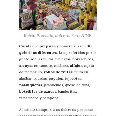
Rubén Preciado, dulcero. Foto: JCNB.
Cuenta que preparan y comercializan
500
golosinas diferentes
. Los preferidos por la
gente son las frutas cubiertas, borrachitos,
arrayanes
, camote, calabaza,
alfajor
, cajeta
de membrillo,
rollos de frutas
, fruta en
almíbar, cocadas,
coyules
, tejocotes,
palanquetas
, jamoncillos, queso de tuna,
botellitas de azúcar
, banderitas,
tamarindos y rompope.
Al mismo tiempo, otros dulceros preparan
cacahuates y nueces garapiñadas
. Algunos