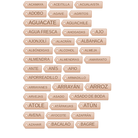
ACAMAYA
ACEITILLA
ACUALAISTA
ADOBO
AGAVE
AGRITOS
AGUACATE
AGUACHILE
AJO
AGUA FRESCA
AHOGADAS
ALBAHACA
AJONJOLÍ
ALACRÁN
ALBÓNDIGAS
ALCOHOL
ALMEJA
ALMENDRA
ALMENDRAS
AMARANTO
ANÍS
ANTE
APIO
APORREADILLO
ARMADILLO
ARROZ
ARRAYÁN
ARRAYANES
ASADO DE BODA
ARVEJAS
ASADO
ATOLE
ATÚN
ATÁPAKUAS
AVENA
AYOCOTE
AZAFRÁN
BACALAO
BAGRE
AZAHAR