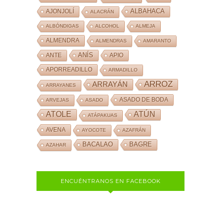
ALBAHACA
AJONJOLÍ
ALACRÁN
ALBÓNDIGAS
ALCOHOL
ALMEJA
ALMENDRA
ALMENDRAS
AMARANTO
ANÍS
ANTE
APIO
APORREADILLO
ARMADILLO
ARROZ
ARRAYÁN
ARRAYANES
ASADO DE BODA
ARVEJAS
ASADO
ATOLE
ATÚN
ATÁPAKUAS
AVENA
AYOCOTE
AZAFRÁN
BACALAO
BAGRE
AZAHAR
ENCUÉNTRANOS EN FACEBOOK