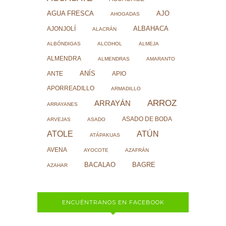
AJO
AGUA FRESCA
AHOGADAS
ALBAHACA
AJONJOLÍ
ALACRÁN
ALBÓNDIGAS
ALCOHOL
ALMEJA
ALMENDRA
ALMENDRAS
AMARANTO
ANÍS
ANTE
APIO
APORREADILLO
ARMADILLO
ARROZ
ARRAYÁN
ARRAYANES
ASADO DE BODA
ARVEJAS
ASADO
ATOLE
ATÚN
ATÁPAKUAS
AVENA
AYOCOTE
AZAFRÁN
BACALAO
BAGRE
AZAHAR
ENCUÉNTRANOS EN FACEBOOK