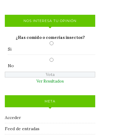
NOS INTERESA TU OPINIÓN
¿Has comido o comerías insectos?
Si
No
Ver Resultados
META
Acceder
Feed de entradas