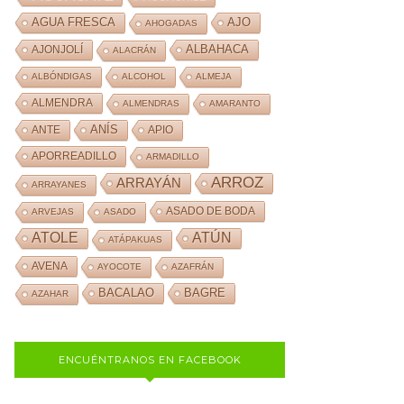
AJO
AGUA FRESCA
AHOGADAS
ALBAHACA
AJONJOLÍ
ALACRÁN
ALBÓNDIGAS
ALCOHOL
ALMEJA
ALMENDRA
ALMENDRAS
AMARANTO
ANÍS
ANTE
APIO
APORREADILLO
ARMADILLO
ARROZ
ARRAYÁN
ARRAYANES
ASADO DE BODA
ARVEJAS
ASADO
ATOLE
ATÚN
ATÁPAKUAS
AVENA
AYOCOTE
AZAFRÁN
BACALAO
BAGRE
AZAHAR
ENCUÉNTRANOS EN FACEBOOK