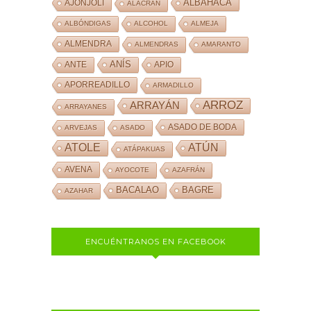
ALBAHACA
AJONJOLÍ
ALACRÁN
ALBÓNDIGAS
ALCOHOL
ALMEJA
ALMENDRA
ALMENDRAS
AMARANTO
ANÍS
ANTE
APIO
APORREADILLO
ARMADILLO
ARROZ
ARRAYÁN
ARRAYANES
ASADO DE BODA
ARVEJAS
ASADO
ATOLE
ATÚN
ATÁPAKUAS
AVENA
AYOCOTE
AZAFRÁN
BACALAO
BAGRE
AZAHAR
ENCUÉNTRANOS EN FACEBOOK