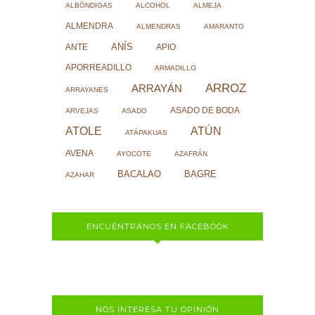
ALBÓNDIGAS
ALCOHOL
ALMEJA
ALMENDRA
ALMENDRAS
AMARANTO
ANÍS
ANTE
APIO
APORREADILLO
ARMADILLO
ARROZ
ARRAYÁN
ARRAYANES
ASADO DE BODA
ARVEJAS
ASADO
ATOLE
ATÚN
ATÁPAKUAS
AVENA
AYOCOTE
AZAFRÁN
BACALAO
BAGRE
AZAHAR
ENCUÉNTRANOS EN FACEBOOK
NOS INTERESA TU OPINIÓN